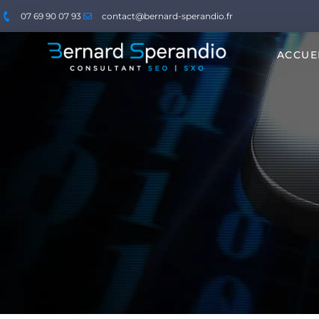
07 69 90 07 93
contact@bernard-sperandio.fr
ACCUE